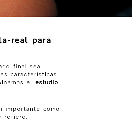
la-real para
ado final sea
as características
mbinamos el
estudio
n importante como
 refiere.