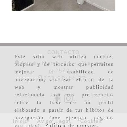
Aparato para
Ampliar
radiografía
dental
CONTACTO
Este sitio web utiliza cookies
Ausiàs March, 24 -
Vila-real,
propias y de terceros que permiten
12540
mejorar la usabilidad de
653 95 14 37
navegación, analizar el uso de la
web y mostrar publicidad
relacionada con tus preferencias
sobre la base de un perfil
elaborado a partir de tus hábitos de
navegación (por ejemplo, páginas
Inicio
Aviso Legal
Cookies
visitadas).
Política de cookies
.